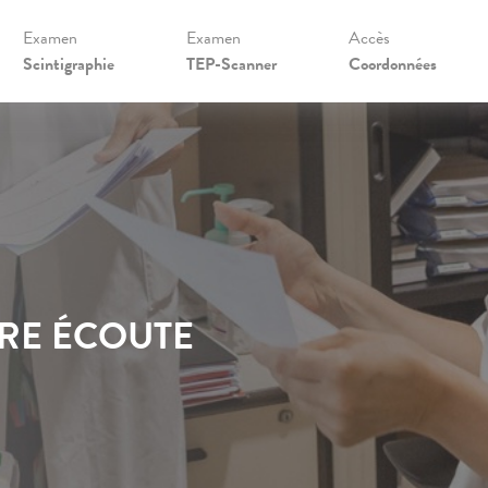
Examen
Examen
Accès
Scintigraphie
TEP-Scanner
Coordonnées
TRE ÉCOUTE