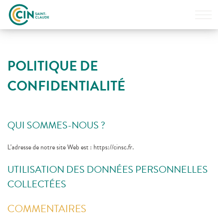
AFFI
LE
MEN
Le Centre
L’équipe
POLITIQUE DE
CONFIDENTIALITÉ
Examen
Scintigraphie
Examen
QUI SOMMES-NOUS ?
TEP-Scanner
L’adresse de notre site Web est : https://cinsc.fr.
Accès
Coordonnées
UTILISATION DES DONNÉES PERSONNELLES
COLLECTÉES
ACCÉDER À
MES RÉSULTATS
COMMENTAIRES