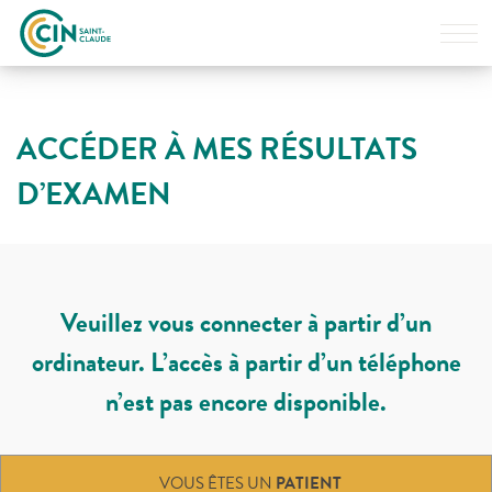
AFFI
LE
MEN
Le Centre
L’équipe
ACCÉDER À MES RÉSULTATS
D’EXAMEN
Examen
Scintigraphie
Examen
TEP-Scanner
Veuillez vous connecter à partir d’un
Accès
ordinateur. L’accès à partir d’un téléphone
Coordonnées
n’est pas encore disponible.
ACCÉDER À
MES RÉSULTATS
VOUS ÊTES UN
PATIENT