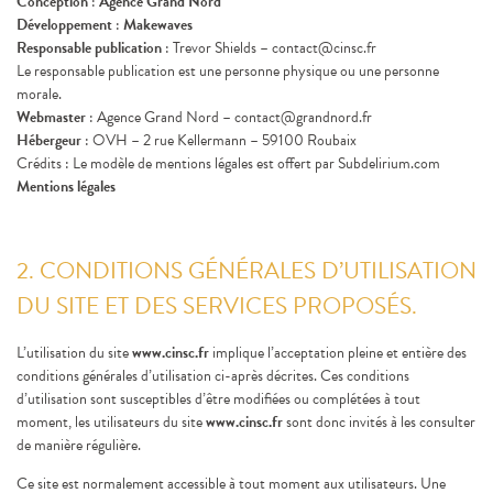
Conception
:
Agence Grand Nord
PRENDRE RENDEZ-VOUS
Développement
:
Makewaves
POUR MON EXAMEN
Responsable publication
: Trevor Shields – contact@cinsc.fr
Le responsable publication est une personne physique ou une personne
morale.
Webmaster
: Agence Grand Nord – contact@grandnord.fr
Hébergeur
: OVH – 2 rue Kellermann – 59100 Roubaix
Crédits : Le modèle de mentions légales est offert par Subdelirium.com
Mentions légales
2. CONDITIONS GÉNÉRALES D’UTILISATION
DU SITE ET DES SERVICES PROPOSÉS.
L’utilisation du site
www.cinsc.fr
implique l’acceptation pleine et entière des
conditions générales d’utilisation ci-après décrites. Ces conditions
d’utilisation sont susceptibles d’être modifiées ou complétées à tout
moment, les utilisateurs du site
www.cinsc.fr
sont donc invités à les consulter
de manière régulière.
Ce site est normalement accessible à tout moment aux utilisateurs. Une