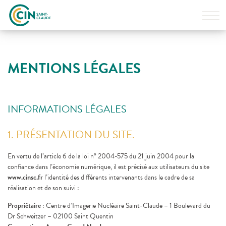
AFFI
LE
MEN
Le Centre
L’équipe
MENTIONS LÉGALES
Examen
Scintigraphie
INFORMATIONS LÉGALES
Examen
TEP-Scanner
1. PRÉSENTATION DU SITE.
En vertu de l’article 6 de la loi n° 2004-575 du 21 juin 2004 pour la
Accès
confiance dans l’économie numérique, il est précisé aux utilisateurs du site
Coordonnées
www.cinsc.fr
l’identité des différents intervenants dans le cadre de sa
réalisation et de son suivi :
ACCÉDER À
MES RÉSULTATS
Propriétaire
: Centre d’Imagerie Nucléaire Saint-Claude – 1 Boulevard du
Dr Schweitzer – 02100 Saint Quentin